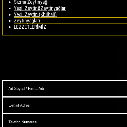
Sızma Zeytinyağı
Yeşil Zeytin&Zeytinyağlar
Yeşil Zeytin (Khılhali)
Zeytinyağları
LEZZETLERİMİZ