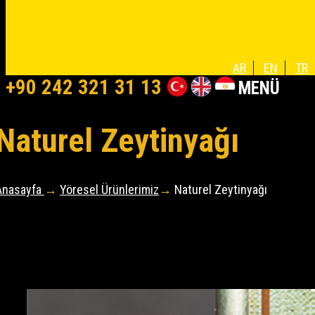
AR
EN
TR
+90 242 321 31 13
MENÜ
Naturel Zeytinyağı
Anasayfa
→
Yöresel Ürünlerimiz
→
Naturel Zeytinyağı