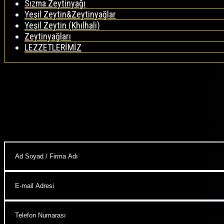
Sızma Zeytinyağı
Yeşil Zeytin&Zeytinyağlar
Yeşil Zeytin (Khılhali)
Zeytinyağları
LEZZETLERİMİZ